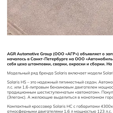
AGR Automotive Group (ООО «АГР») объявляет о зап
началось в Санкт-Петербурге на ООО «Автомобильн
себя цеха штамповки, сварки, окраски и сборки. Н
Модельный ряд бренда Solaris включает модели Solaris
Solaris HS – это надежный пятиместный седан. Авто
л.с. или 1,6-литровым бензиновым двигателем мощнос
традиционным шестиступенчатым «автоматом». Покупат
(Элеганс). А желающие выделиться в монотонном горо
Компактный кроссовер Solaris HC с габаритами 4300
атмосферными двигателями 1,6 л мощностью 123 л.с. 