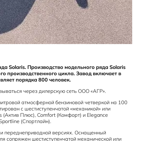
а Solaris. Производство модельного ряда Solaris
го производственного цикла. Завод включает в
вляет порядка 800 человек.
зовываться через дилерскую сеть ООО «АГР».
литровой атмосферной бензиновой четверкой на 100
атирован с шестиступенчатой «механикой» или
(Актив Плюс), Comfort (Комфорт) и Elegance
ortline (Спортлайн).
к и переднеприводной версиях. Оснащенный
биля сопряжен шестиступенчатой механической или