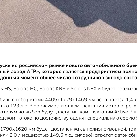
уске на российском рынке нового автомобильного бренд
ый завод АГР», которое является предприятием полно
а данный момент общее число сотрудников завода соста
 HS, Solaris HC, Solaris KRS и Solaris KRX и будет реали
мобиль с габаритами 4405х1729х1469 мм оснащается 1,4-
тью 123 л.с. В зависимости от комплектации мотор агрег
елям на выбор будут доступны комплектации Active Plus 
дском потоке по достоинству оценят специальную серию Sp
х1790х1620 мм будет доступен как в полноприводной, та
или 2.0 л мощностью 149,6 л.с., силовой агрегат автомо