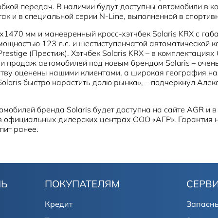
кой передач. В наличии будут доступны автомобили в комп
 так и в специальной серии N-Line, выполненной в спортив
0х1470 мм и маневренный кросс-хэтчбек Solaris KRX с 
щностью 123 л.с. и шестиступенчатой автоматической кор
restige (Престиж). Хэтчбек Solaris KRX – в комплектациях Co
 и продаж автомобилей под новым брендом Solaris – оче
нству оценены нашими клиентами, а широкая география н
Solaris быстро нарастить долю рынка», – подчеркнул Але
мобилей бренда Solaris будет доступна на сайте AGR и в
жно в официальных дилерских центрах ООО «АГР». Гарантия
пит ранее.
ЛЬ
ПОКУПАТЕЛЯМ
СЕРВ
Кредит
Запасны